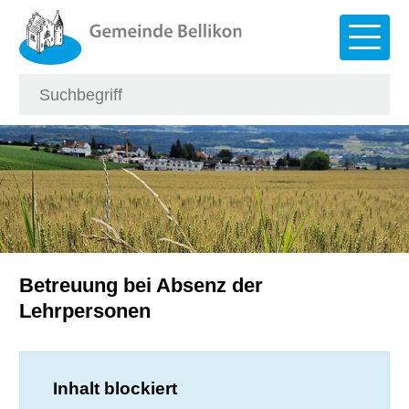
Navigieren in Bellikon
Schnellnavigation
Hauptna
Suche
Suchbegriff
Such
Betreuung bei Absenz der
Lehrpersonen
Inhalt blockiert