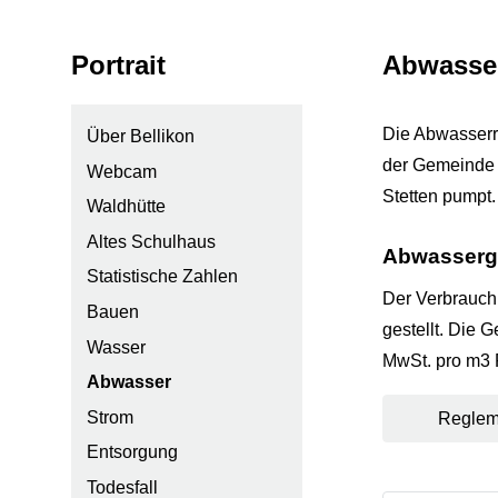
Subnavigation:
Portrait
Abwasse
Die Abwasserre
Über Bellikon
der Gemeinde 
Webcam
Stetten pumpt.
Waldhütte
Altes Schulhaus
Abwasserg
Statistische Zahlen
Der Verbrauch 
Bauen
gestellt. Die 
Wasser
MwSt. pro m3 
Abwasser
Strom
Reglem
Entsorgung
Todesfall