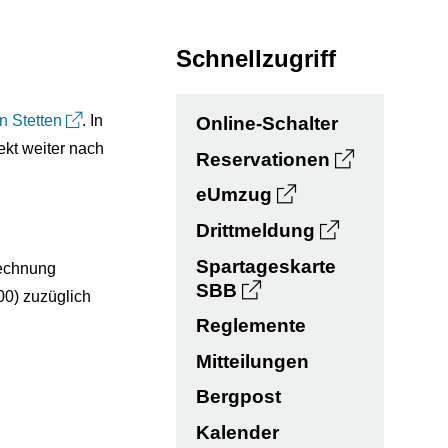
Schnellzugriff
 Stetten
. In
Online-Schalter
kt weiter nach
Reservationen
eUmzug
Drittmeldung
Spartageskarte
Rechnung
SBB
00) zuzüglich
Reglemente
Mitteilungen
Bergpost
Kalender