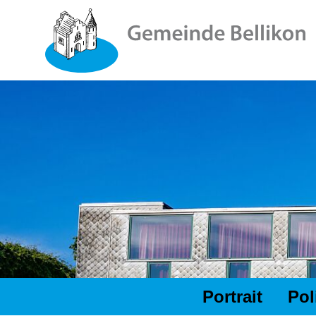
Schnellnavigation
Navigieren in Bellikon
Hauptnavigation
Portrait
Pol