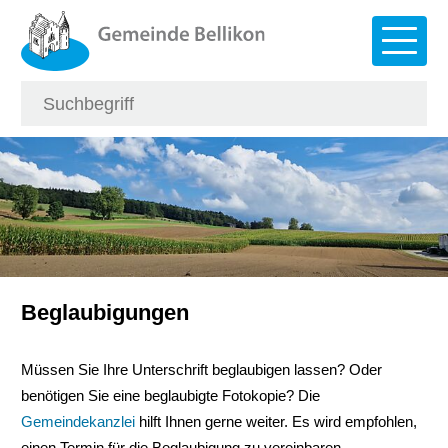
Navigieren in Bellikon
Schnellnavigation
Hauptna
Suche
Suchbegriff
Such
Beglaubigungen
Müssen Sie Ihre Unterschrift beglaubigen lassen? Oder
benötigen Sie eine beglaubigte Fotokopie? Die
Gemeindekanzlei
hilft Ihnen gerne weiter. Es wird empfohlen,
einen Termin für die Beglaubigung zu vereinbaren.