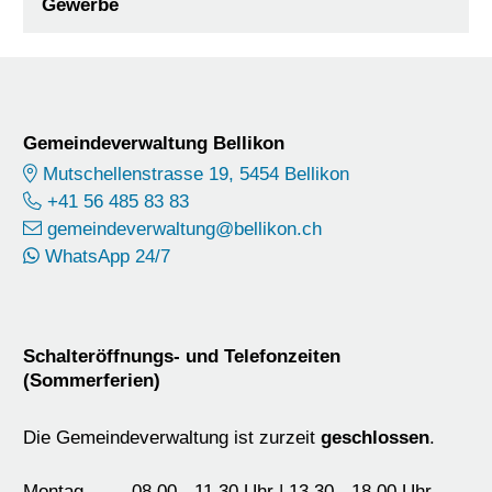
Gewerbe
Footer
Gemeindeverwaltung Bellikon
Mutschellenstrasse 19, 5454 Bellikon
+41 56 485 83 83
gemeindeverwaltung@bellikon.ch
WhatsApp 24/7
Schalteröffnungs- und Telefonzeiten
(Sommerferien)
Die Gemeindeverwaltung ist zurzeit
geschlossen
.
Montag
08.00 - 11.30 Uhr | 13.30 - 18.00 Uhr