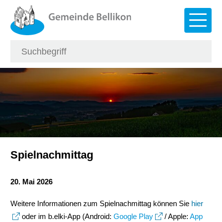
Navigieren in Bellikon
Schnellnavigation
Hauptna
Suche
Suchbegriff
Such
Spielnachmittag
20. Mai 2026
Weitere Informationen zum Spielnachmittag können Sie
hier
oder im b.elki-App (Android:
Google Play
/ Apple:
App