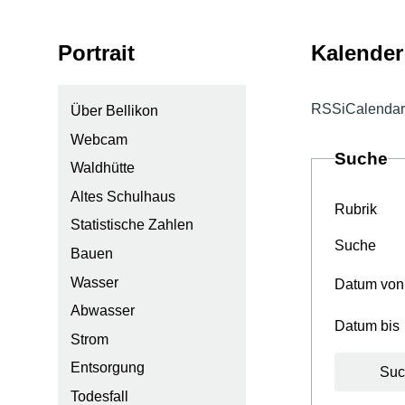
Subnavigation:
Portrait
Kalender
RSS
iCalendar
Über Bellikon
Webcam
Suche
Waldhütte
Altes Schulhaus
Rubrik
Statistische Zahlen
Suche
Bauen
Wasser
Datum von
Abwasser
Datum bis
Strom
Entsorgung
Suc
Todesfall