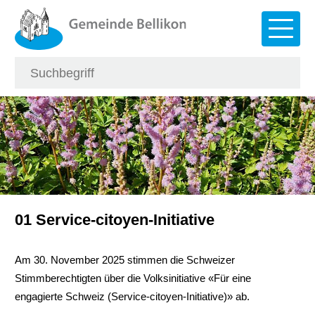
Navigieren in Bellikon
Schnellnavigation
Hauptna
Suche
Suchbegriff
Such
01 Service-citoyen-Initiative
Am 30. November 2025 stimmen die Schweizer
Stimmberechtigten über die Volksinitiative «Für eine
engagierte Schweiz (Service-citoyen-Initiative)» ab.