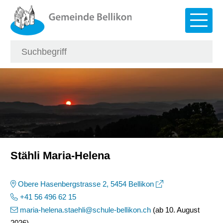
Navigieren in Bellikon
Schnellnavigation
Hauptna
Suche
Suchbegriff
Such
Stähli Maria-Helena
Obere Hasenbergstrasse 2, 5454 Bellikon
+41 56 496 62 15
maria-helena.staehli@schule-bellikon.ch
(ab 10. August
2026)